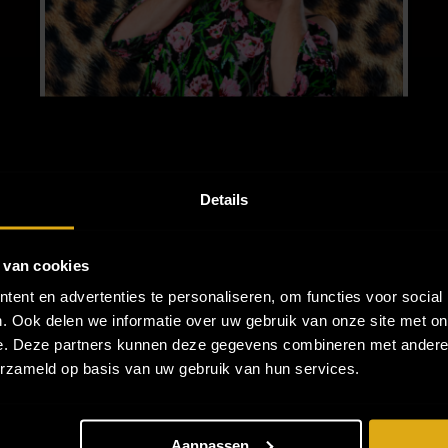
Details
 van cookies
ent en advertenties te personaliseren, om functies voor social
. Ook delen we informatie over uw gebruik van onze site met on
boezemvriendin van Patty, is een veelzijdig tal
e. Deze partners kunnen deze gegevens combineren met andere i
angeres, heeft ze onlangs haar horizon verbree
erzameld op basis van uw gebruik van hun services.
ar brede glimlach, grote hart en charmante ze
eten), verovert ze harten. Haar warme persoo
Aanpassen