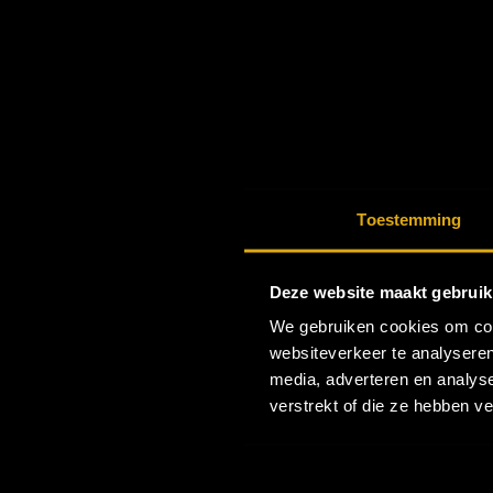
Toestemming
Deze website maakt gebruik
VORIGE
We gebruiken cookies om cont
websiteverkeer te analyseren
Jopie Parlevliet, 
media, adverteren en analys
presentatrice en z
verstrekt of die ze hebben v
therapeut. Met ha
haar moeilijke vo