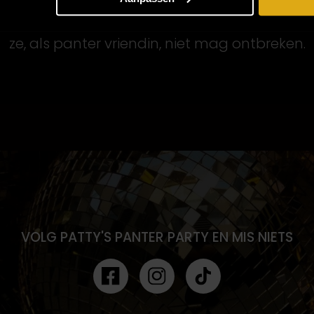
iefde gast en inspirerende kracht op Patty’s
ze, als panter vriendin, niet mag ontbreken.
VOLG PATTY'S PANTER PARTY EN MIS NIETS