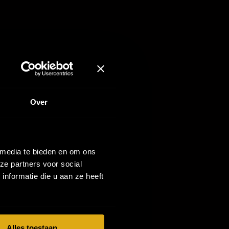
Over
VOLGENDE
 media te bieden en om ons
ze partners voor social
ent. Bekend als tv-
nformatie die u aan ze heeft
d als life coach en
lfspot (zelfs over
nlijkheid en humor
Alles toestaan