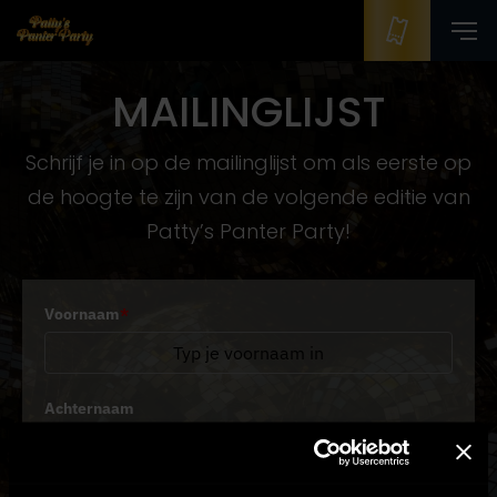
MAILINGLIJST
Schrijf je in op de mailinglijst om als eerste op
de hoogte te zijn van de volgende editie van
Patty’s Panter Party!
Voornaam
*
Achternaam