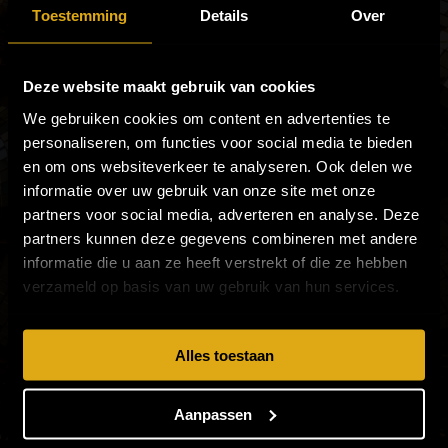
E-mail
*
Toestemming
Details
Over
Deze website maakt gebruik van cookies
Inschrijfformulier Patty's Panter Party
We gebruiken cookies om content en advertenties te
Hou me op de hoogte!
personaliseren, om functies voor social media te bieden
en om ons websiteverkeer te analyseren. Ook delen we
Je persoonsgegevens worden opgeslagen door
informatie over uw gebruik van onze site met onze
MediaLane, lees
hier
onze privacyverklaring. Verleende
partners voor social media, adverteren en analyse. Deze
toestemming is altijd in te trekken.
partners kunnen deze gegevens combineren met andere
informatie die u aan ze heeft verstrekt of die ze hebben
Verzenden
verzameld op basis van uw gebruik van hun services.
Alles toestaan
Aanpassen
VOLG PATTY'S PANTER PARTY EN MIS NIETS