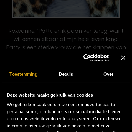
Roxeanne: “Patty en ik gaan ver terug, want
wij kennen elkaar al mijn hele leven lang.
Patty is een sterke vrouw die het klappen van
de zweep kent, ze is dan ook een grote
inspirator voor me. Bovendien weet ze als
geen ander hoe je een feest neerzet, en ik
Toestemming
Details
Over
vind het te gek dat ik daar mijn bijdrage aan
mag leveren! En dan nog op een van de
Deze website maakt gebruik van cookies
mooiste podia van Nederland. Ik voel me
vereerd dat ik hier onderdeel van mag zijn en
We gebruiken cookies om content en advertenties te
personaliseren, om functies voor social media te bieden
ga binnenkort samen met Patty
en om ons websiteverkeer te analyseren. Ook delen we
brainstormen over wat ik ga zingen op de
informatie over uw gebruik van onze site met onze
Panter Party!”